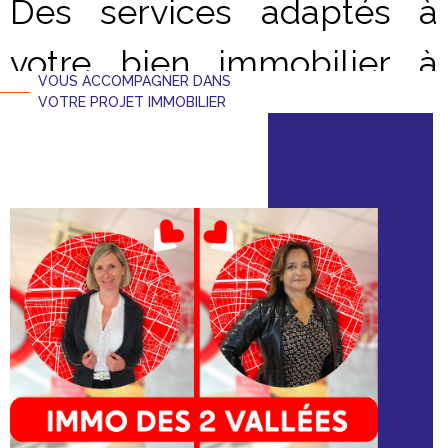
Des services adaptés à
votre bien immobilier à
VOUS ACCOMPAGNER DANS
Cluses
VOTRE PROJET IMMOBILIER
Située avenue de la Libération, notre
agence immobilière
à Cluses
bénéficie d’une visibilité optimale, avec un
emplacement stratégique, un affichage en vitrine et une
forte présence digitale sur les principaux portails
immobiliers et réseaux sociaux.
Transactions immobilières
Notre expertise s’étend à la vente d’appartements, de
maisons, de programmes neufs, de biens de caractère et de
prestige à
Cluses.
Nous proposons aussi des biens à
rénover, des investissements locatifs et des propriétés avec