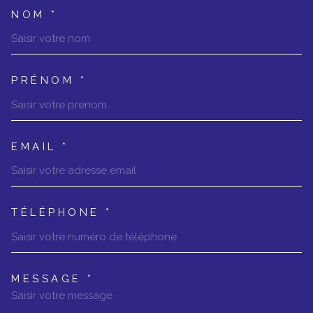
NOM *
TRAD_MELTEM_VOSCOORDONNEES
PRÉNOM *
EMAIL *
TÉLÉPHONE *
MESSAGE *
TRAD_MELTEM_VOREDEMANDE