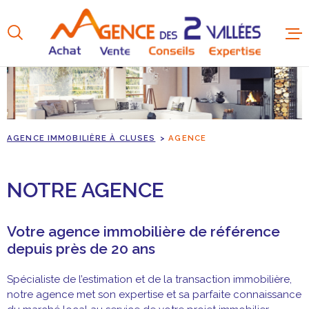
Aller
Aller
Aller
Aller
à
à
au
au
:
la
menu
contenu
recherche
principal
AGENCE IMMOBILIÈRE À CLUSES
AGENCE
NOTRE AGENCE
Votre agence immobilière de référence
depuis près de 20 ans
Spécialiste de l’estimation et de la transaction immobilière,
notre agence met son expertise et sa parfaite connaissance