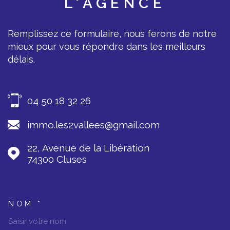
L'AGENCE
Remplissez ce formulaire, nous ferons de notre
mieux pour vous répondre dans les meilleurs
délais.
04 50 18 32 26
immo.les2vallees@gmail.com
22, Avenue de la Libération
74300
Cluses
NOM *
TRAD_MELTEM_VOSCOORDONNEES