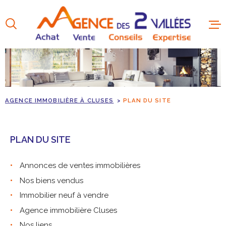
Aller
Aller
Aller
Aller
à
à
au
au
:
la
menu
contenu
recherche
principal
AGENCE IMMOBILIÈRE À CLUSES
PLAN DU SITE
PLAN DU SITE
Annonces de ventes immobilières
Nos biens vendus
Immobilier neuf à vendre
Agence immobilière Cluses
Nos liens