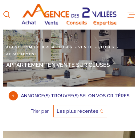
Aller
Aller
Aller
Aller
à
à
au
au
:
la
menu
contenu
recherche
principal
AGENCE IMMOBILIÈRE À CLUSES
VENTE
CLUSES
APPARTEMENT
APPARTEMENT EN VENTE SUR CLUSES
1
ANNONCE(S) TROUVÉE(S) SELON VOS CRITÈRES
Trier par
Les plus récentes