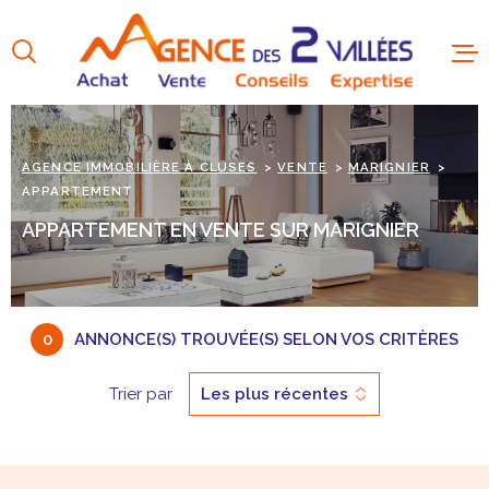
Aller
Aller
Aller
Aller
à
à
au
au
:
la
menu
contenu
recherche
principal
AGENCE IMMOBILIÈRE À CLUSES
VENTE
MARIGNIER
APPARTEMENT
APPARTEMENT EN VENTE SUR MARIGNIER
0
ANNONCE(S) TROUVÉE(S) SELON VOS CRITÈRES
Trier par
Les plus récentes