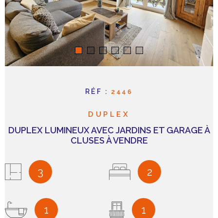
RÉF :
2446
DUPLEX
DUPLEX LUMINEUX AVEC JARDINS ET GARAGE À
CLUSES À VENDRE
3
2
1
1