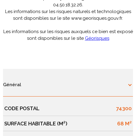
04.50.18.32.26.
Les informations sur les risques naturels et technologiques
sont disponibles sur le site www.georisques.gouv.fr.
Les informations sur les risques auxquels ce bien est exposé
sont disponibles sur le site
Géorisques
Général
CODE POSTAL
74300
Caractérisque
Valeurs
SURFACE HABITABLE (M²)
68 M²