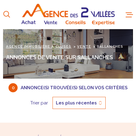
Aller
Aller
Aller
Aller
à
à
au
au
:
la
menu
contenu
recherche
principal
AGENCE IMMOBILIÈRE À CLUSES
VENTE
SALLANCHES
ANNONCES DE VENTE SUR SALLANCHES
0
ANNONCE(S) TROUVÉE(S) SELON VOS CRITÈRES
Trier par
Les plus récentes