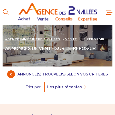
Aller
Aller
Aller
Aller
à
à
au
au
:
la
menu
contenu
recherche
principal
AGENCE IMMOBILIÈRE À CLUSES
VENTE
LE REPOSOIR
ANNONCES DE VENTE SUR LE-REPOSOIR
0
ANNONCE(S) TROUVÉE(S) SELON VOS CRITÈRES
Trier par
Les plus récentes